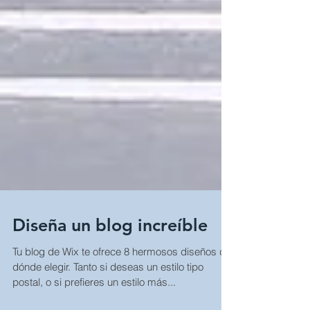
Diseña un blog increíble
Tu blog de Wix te ofrece 8 hermosos diseños de